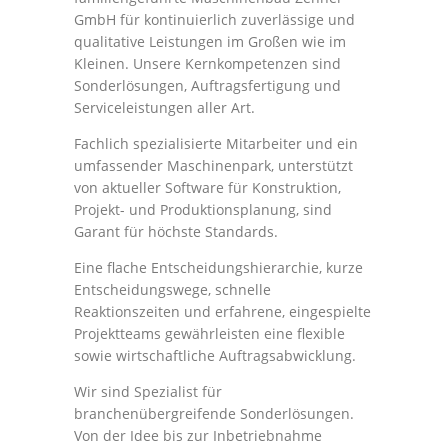
Unternehmen
Handhabungstechnik
GmbH für kontinuierlich zuverlässige und
qualitative Leistungen im Großen wie im
Kleinen. Unsere Kernkompetenzen sind
Downloads
Hütten- / Walzwerktechnik
Alles aus einer Hand
Sonderlösungen, Auftragsfertigung und
Serviceleistungen aller Art.
Kontakt
Baugruppen
Unsere Werte
Fachlich spezialisierte Mitarbeiter und ein
umfassender Maschinenpark, unterstützt
Ansprechpartner
Firmenhistorie
von aktueller Software für Konstruktion,
Projekt- und Produktionsplanung, sind
Garant für höchste Standards.
Anfahrt
Eine flache Entscheidungshierarchie, kurze
Entscheidungswege, schnelle
AGB
Reaktionszeiten und erfahrene, eingespielte
Projektteams gewährleisten eine flexible
sowie wirtschaftliche Auftragsabwicklung.
Datenschutz
Wir sind Spezialist für
branchenübergreifende Sonderlösungen.
Disclaimer
Von der Idee bis zur Inbetriebnahme