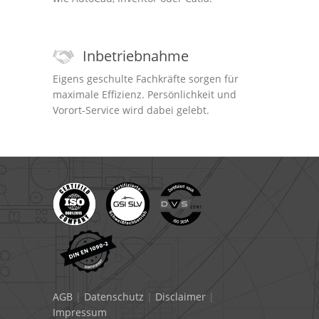
Inbetriebnahme
Eigens geschulte Fachkräfte sorgen für
maximale Effizienz. Persönlichkeit und
Vorort-Service wird dabei gelebt.
AGB
|
Datenschutz
|
Disclaimer
|
Impressum