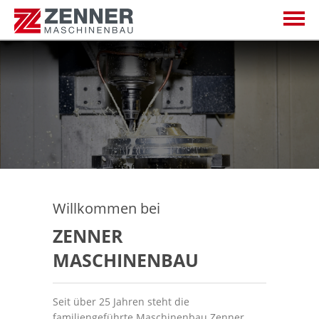
Startseite
Sonderlösungen
Auftragsfertigung
Übersicht
Serviceleistungen
Sondermaschinenbau
Übersicht
Willkommen bei
ZENNER
Referenzen
Anlagenbau
Schlosserei
Übersicht
MASCHINENBAU
Aktuelles
Fördertechnik
Zerspanung
Seit über 25 Jahren steht die
familiengeführte Maschinenbau Zenner